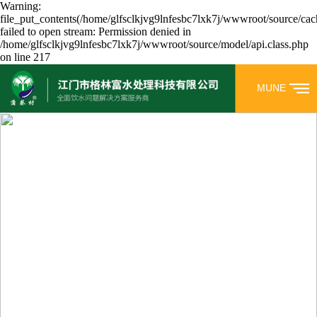
Warning:
file_put_contents(/home/glfsclkjvg9lnfesbc7lxk7j/wwwroot/source/cac
failed to open stream: Permission denied in
/home/glfsclkjvg9lnfesbc7lxk7j/wwwroot/source/model/api.class.php
on line 217
MUNE