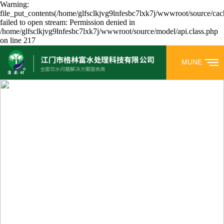
Warning:
file_put_contents(/home/glfsclkjvg9lnfesbc7lxk7j/wwwroot/source/cac
failed to open stream: Permission denied in
/home/glfsclkjvg9lnfesbc7lxk7j/wwwroot/source/model/api.class.php
on line 217
MUNE