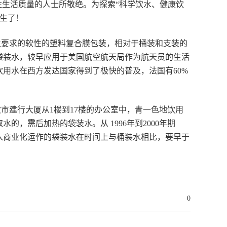
注生活质量的人士所敬绝。为探索“科学饮水、健康饮
而生了！
生要求的软性的塑料复合膜包装，相对于桶装和支装的
袋装水，较早应用于美国航空航天局作为航天员的生活
用水在西方发达国家得到了极快的普及，法国有60%
波市建行大厦从1楼到17楼的办公室中，青一色地饮用
的，需后加热的袋装水。从 1996年到2000年期
入商业化运作的袋装水在时间上与桶装水相比，要早于
0