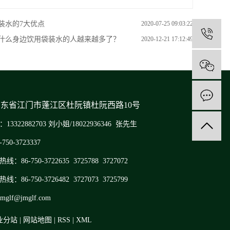
装水的7大优点
2020-07-25 09:03:22
1
什么身边饮用袋装水的人越来越多了？
2020-12-21 17:12:49
广东省江门市蓬江区杜阮镇杜阮西路10号
3322882703 刘小姐/18022936346 张先生
50-3723337
：86-750-3722635 3725788 3727072
：86-750-3726482 3727073 3725799
mglf@jmglf.com
业分站
|
网站地图
|
RSS
|
XML