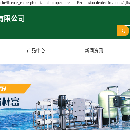
he/license_cache.php): failed to open stream: Permission denied in /home/glf
有限公司
产品中心
新闻资讯