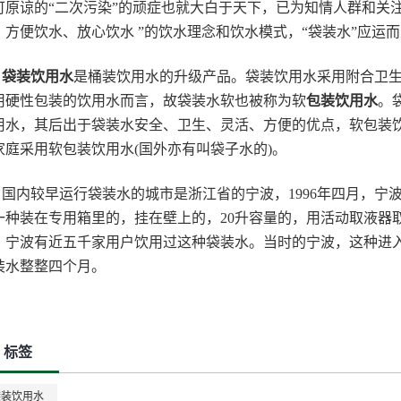
可原谅的“二次污染”的顽症也就大白于天下，已为知情人群和关
、方便饮水、放心饮水 ”的饮水理念和饮水模式，“袋装水”应运
袋装饮用水
是桶装饮用水的升级产品。袋装饮用水采用附合卫
用硬性包装的饮用水而言，故袋装水软也被称为软
包装饮用水
。
用水，其后出于袋装水安全、卫生、灵活、方便的优点，软包装饮
家庭采用软包装饮用水(国外亦有叫袋子水的)。
国内较早运行袋装水的城市是浙江省的宁波，1996年四月，宁
一种装在专用箱里的，挂在壁上的，20升容量的，用活动取液器取水
，宁波有近五千家用户饮用过这种袋装水。当时的宁波，这种进
装水整整四个月。
标签
袋装饮用水