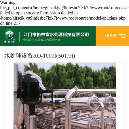
Warning:
file_put_contents(/home/glfsclkjvg9lnfesbc7lxk7j/wwwroot/source/cac
failed to open stream: Permission denied in
/home/glfsclkjvg9lnfesbc7lxk7j/wwwroot/source/model/api.class.php
on line 217
MUNE
水处理设备RO-1000l(50T/H)