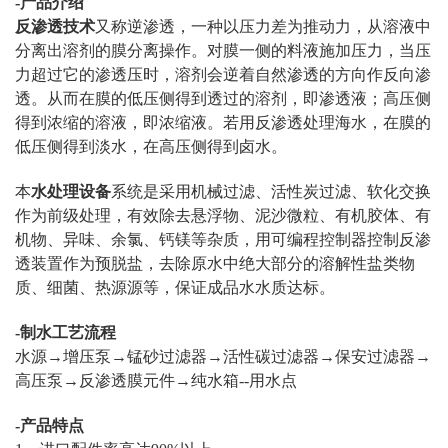
-产品介绍
反渗透技术
又称逆渗透，一种以压力差为推动力，从溶液中
分离出溶剂的膜分离操作。对膜一侧的料液施加压力，当压
力超过它的渗透压时，溶剂会逆着自然渗透的方向作反向渗
透。从而在膜的低压侧得到透过的溶剂，即渗透液；高压侧
得到浓缩的溶液，即浓缩液。若用反渗透处理海水，在膜的
低压侧得到淡水，在高压侧得到卤水。
本
水处理设备
系统是采用机械过滤、活性炭过滤、软化交换
作为前级处理，有效除去悬浮物、泥沙微粒、有机胶体、有
机物、异味、余氯、钙镁等杂质，用可编程控制器控制反渗
透装置作为预脱盐，去除原水中绝大部分的溶解性盐类物
质、细菌、热源源等，保证成品水水质达标。
-制水工艺流程
水源→增压泵→锰砂过滤器→活性碳过滤器→保安过滤器→
高压泵→反渗透膜元件→纯水箱--用水点
-产品特点