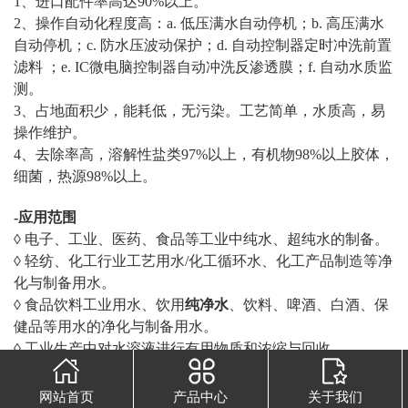
1、进口配件率高达90%以上。
2、操作自动化程度高：a. 低压满水自动停机；b. 高压满水
自动停机；c. 防水压波动保护；d. 自动控制器定时冲洗前置
滤料 ；e. IC微电脑控制器自动冲洗反渗透膜；f. 自动水质监
测。
3、占地面积少，能耗低，无污染。工艺简单，水质高，易
操作维护。
4、去除率高，溶解性盐类97%以上，有机物98%以上胶体，
细菌，热源98%以上。
-应用范围
◊ 电子、工业、医药、食品等工业中纯水、超纯水的制备。
◊ 轻纺、化工行业工艺用水/化工循环水、化工产品制造等净
化与制备用水。
◊ 食品饮料工业用水、饮用
纯净水
、饮料、啤酒、白酒、保
健品等用水的净化与制备用水。
◊ 工业生产中对水溶液进行有用物质和浓缩与回收。
◊ 电力行业锅炉补给水、 火力发电锅炉、厂矿中低压锅炉动
力系统等企业高压锅炉补给水的预脱盐处理。
网站首页
产品中心
关于我们